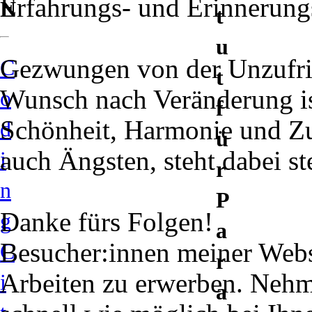
Erfahrungs- und Erinnerun
N
t
u
Gezwungen von der Unzufri
C
t
Wunsch nach Veränderung ist
o
f
Schönheit, Harmonie und Zu
d
ü
auch Ängsten, steht dabei st
i
r
n
A
P
Danke fürs Folgen!
g
a
b
Besucher:innen meiner Websi
C
r
Arbeiten zu erwerben. Nehme
i
o
a