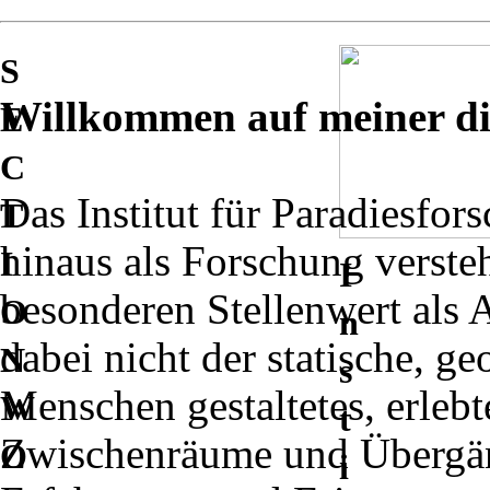
S
Willkommen auf meiner dig
E
C
Das Institut für Paradiesfor
T
hinaus als Forschung verst
I
I
besonderen Stellenwert als A
O
n
dabei nicht der statische, 
N
s
Menschen gestaltetes, erlebt
W
t
Zwischenräume und Übergän
O
i