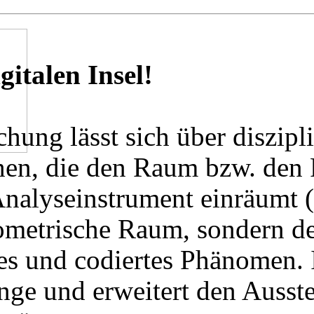
italen Insel!
schung lässt sich über diszip
ehen, die den Raum bzw. den
nalyseinstrument einräumt (s
geometrische Raum, sondern d
es und codiertes Phänomen. I
ge und erweitert den Ausst