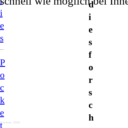
schnell wie möglich bei Ihn
t
d
u
i
i
e
t
e
s
s
/
f
P
C
o
o
r
o
c
s
k
n
c
e
h
t
© la-krok, 2026